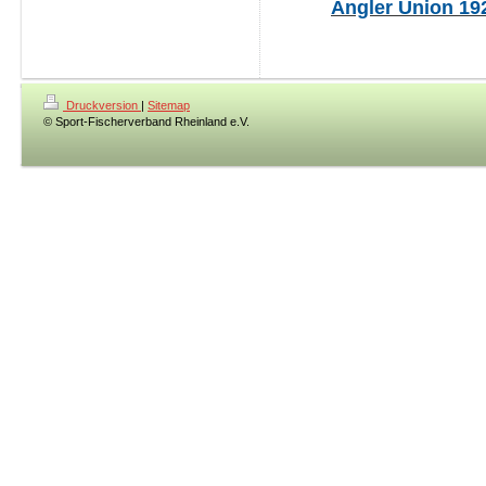
Angler Union 192
Druckversion
|
Sitemap
© Sport-Fischerverband Rheinland e.V.