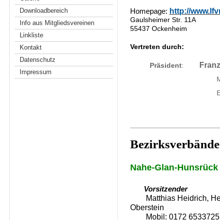
http://www.lfv
Downloadbereich
Homepage:
Gaulsheimer Str. 11A
Info aus Mitgliedsvereinen
55437 Ockenheim
Linkliste
Vertreten durch:
Kontakt
Datenschutz
Fran
Präsident
:
Impressum
Mobil: 017
E-Mai
Bezirksverbände
Nahe-Glan-Hunsrück
Vorsitzender
Matthias Heidrich, Hett
Oberstein
Mobil: 0172 6533725