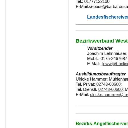
Tel.:
01777122190
E-Mail:sebode@barbarossa
Landesfischereive
Bezirksverband West
Vorsitzender
Joachim Lehnhäuser;
Mobil.: 0175-2467687
E-Mail:
jleww@t-onlin
Ausbildungsbeauftragter
Ulricke Hammer; Mühlenhard
Tel. Privat:
02743-60600
;
Tel. Dienstl.
02743-60600
; 
E-Mail:
ulricke.hammer@fre
Bezirks-Angelfischerve